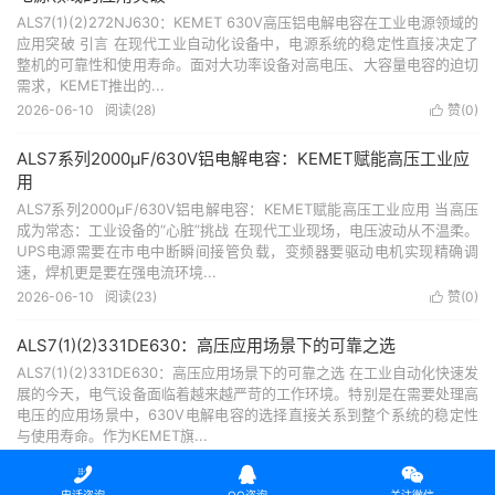
ALS7(1)(2)272NJ630：KEMET 630V高压铝电解电容在工业电源领域的
应用突破 引言 在现代工业自动化设备中，电源系统的稳定性直接决定了
整机的可靠性和使用寿命。面对大功率设备对高电压、大容量电容的迫切
需求，KEMET推出的...
2026-06-10
阅读(28)
赞(
0
)

ALS7系列2000μF/630V铝电解电容：KEMET赋能高压工业应
用
ALS7系列2000μF/630V铝电解电容：KEMET赋能高压工业应用 当高压
成为常态：工业设备的“心脏”挑战 在现代工业现场，电压波动从不温柔。
UPS电源需要在市电中断瞬间接管负载，变频器要驱动电机实现精确调
速，焊机更是要在强电流环境...
2026-06-10
阅读(23)
赞(
0
)

ALS7(1)(2)331DE630：高压应用场景下的可靠之选
ALS7(1)(2)331DE630：高压应用场景下的可靠之选 在工业自动化快速发
展的今天，电气设备面临着越来越严苛的工作环境。特别是在需要处理高
电压的应用场景中，630V电解电容的选择直接关系到整个系统的稳定性
与使用寿命。作为KEMET旗...
2026-06-10
阅读(27)
赞(
0
)



