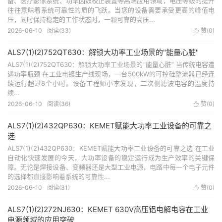
备、医疗影像系统、功率因数校正装置等高端应用领域，电压等级的提升
往往意味着系统可靠性的质的飞跃。当您的设备需要承受更高的峰值电
压，同时保持稳定的工作状态时，一颗可靠的高压...
2026-06-10
阅读(33)
赞(
0
)

ALS7(1)(2)752QT630：解锁大功率工业场景的"能量心脏"
ALS7(1)(2)752QT630：解锁大功率工业场景的”能量心脏” 当传统电容遭
遇功率瓶颈 在工业电镀生产线现场，一台500kW的可控硅整流器已经连
续运行超过8个小时。设备工程师小李发现，二次侧滤波电容的温度持
续...
2026-06-10
阅读(36)
赞(
0
)

ALS7(1)(2)432QP630：KEMET赋能大功率工业设备的可靠之
选
ALS7(1)(2)432QP630：KEMET赋能大功率工业设备的可靠之选 在工业
自动化快速发展的今天，大功率设备的稳定运行成为生产效率的关键保
障。无论是焊接设备、变频器还是大型工业电源，电路中每一个电子元件
的选择都直接影响着系统的可靠性...
2026-06-10
阅读(31)
赞(
0
)

ALS7(1)(2)272NJ630：KEMET 630V高压铝电解电容在工业
电源领域的应用突破