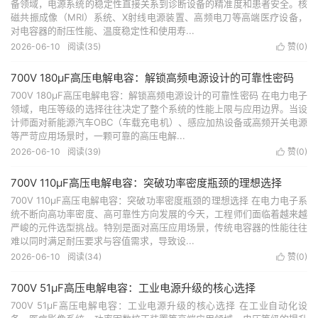
备领域，电源系统的稳定性直接关系到诊断设备的精准度和患者安全。核
磁共振成像（MRI）系统、X射线电源装置、高频电刀等高端医疗设备，
对电容器的耐压性能、温度稳定性和使用寿...
2026-06-10
阅读(35)
赞(
0
)

700V 180μF高压电解电容：解锁高频电源设计的可靠性密码
700V 180μF高压电解电容：解锁高频电源设计的可靠性密码 在电力电子
领域，电压等级的选择往往决定了整个系统的性能上限与应用边界。当设
计师面对新能源汽车OBC（车载充电机）、感应加热设备或高频开关电源
等严苛应用场景时，一颗可靠的高压电解...
2026-06-10
阅读(39)
赞(
0
)

700V 110μF高压电解电容：突破功率密度瓶颈的理想选择
700V 110μF高压电解电容：突破功率密度瓶颈的理想选择 在电力电子系
统不断向高功率密度、高可靠性方向发展的今天，工程师们面临着越来越
严峻的元件选型挑战。特别是面对高压应用场景，传统电容器的性能往往
难以同时满足耐压要求与容值需求，导致设...
2026-06-10
阅读(34)
赞(
0
)

700V 51μF高压电解电容：工业电源升级的核心选择
700V 51μF高压电解电容：工业电源升级的核心选择 在工业自动化设