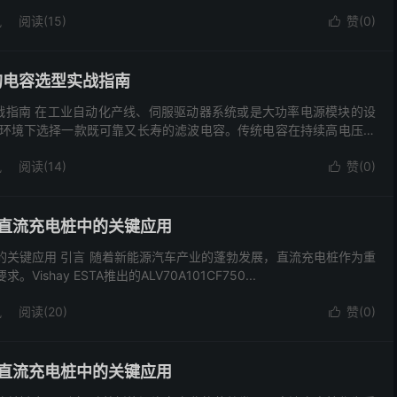
讯
阅读(15)
赞(
0
)

下的电容选型实战指南
选型实战指南 在工业自动化产线、伺服驱动器系统或是大功率电源模块的设
环境下选择一款既可靠又长寿的滤波电容。传统电容在持续高电压冲
讯
阅读(14)
赞(
0
)

电容在直流充电桩中的关键应用
电桩中的关键应用 引言 随着新能源汽车产业的蓬勃发展，直流充电桩作为重
ay ESTA推出的ALV70A101CF750...
讯
阅读(20)
赞(
0
)

电容在直流充电桩中的关键应用