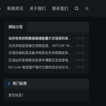

心
新闻资讯
关于我们
联系我们


网站公告
如何有效控制集装箱储能叠片式电容的来料质量？
08-06
光伏并网逆变器交流侧滤波，VDTCAP 169BTE3-54KR 电容如何精准替代 EC MP9-20919J？
08-06
空调压缩机高压脉冲电容全生命周期成本优化策略
08-06
石油钻井变频驱动系统中薄膜交流滤波电容故障诊断全解
08-06
DC-Link 电容国产替代方案的优劣对比与选型指南
08-06
热门标签
暂无标签！