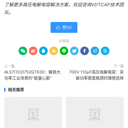
了解更多高压电解电容解决方案，欢迎咨询VDTCAP技术团
队。
赞(
0
)

分享到









上一篇
下一篇
ALS7(1)(2)752QT630：解锁大
700V 110μF高压电解电容：突
功率工业场景的"能量心脏"
破功率密度瓶颈的理想选择
相关推荐